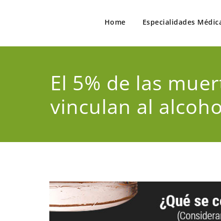
Home
Especialidades Médic
Salud a Tu Alcance
Encuentre a los Mejores Profesionales de la Salud
El 5% de las muer
vinculan al alcoho