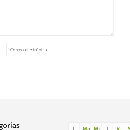
gorías
L
Ma
Mi
J
V