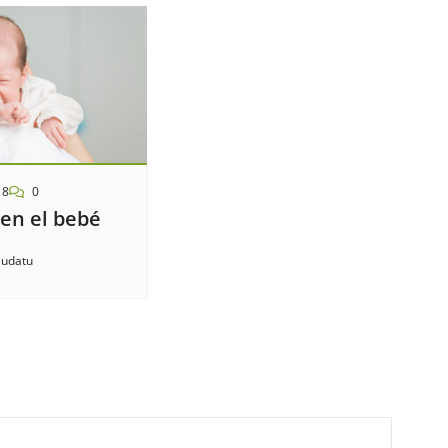
18
0
 en el bebé
ludatu