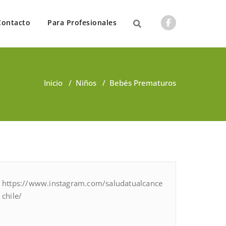
Contacto
Para Profesionales
Inicio
/
Niños
/
Bebés Prematuros
https://www.instagram.com/saludatualcance
chile/