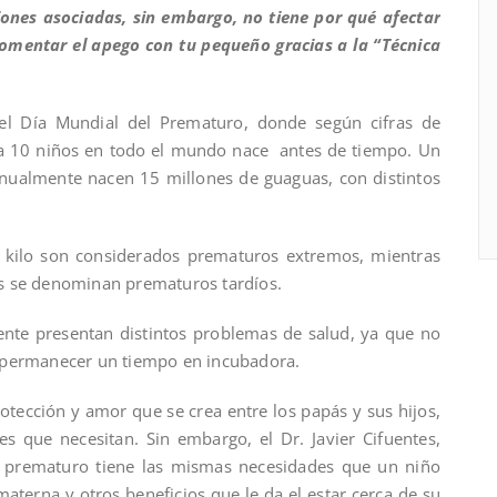
ones asociadas, sin embargo, no tiene por qué afectar
fomentar el apego con tu pequeño gracias a la “Técnica
l Día Mundial del Prematuro, donde según cifras de
a 10 niños en todo el mundo nace antes de tiempo. Un
nualmente nacen 15 millones de guaguas, con distintos
 kilo son considerados prematuros extremos, mientras
s se denominan prematuros tardíos.
ente presentan distintos problemas de salud, ya que no
 permanecer un tiempo en incubadora.
otección y amor que se crea entre los papás y sus hijos,
s que necesitan. Sin embargo, el Dr. Javier Cifuentes,
un prematuro tiene las mismas necesidades que un niño
materna y otros beneficios que le da el estar cerca de su