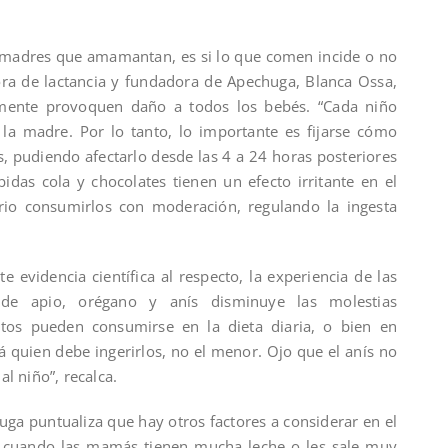
 madres que amamantan, es si lo que comen incide o no
tora de lactancia y fundadora de Apechuga, Blanca Ossa,
lmente provoquen daño a todos los bebés. “Cada niño
 la madre. Por lo tanto, lo importante es fijarse cómo
s, pudiendo afectarlo desde las 4 a 24 horas posteriores
bidas cola y chocolates tienen un efecto irritante en el
ario consumirlos con moderación, regulando la ingesta
e evidencia científica al respecto, la experiencia de las
de apio, orégano y anís disminuye las molestias
entos pueden consumirse en la dieta diaria, o bien en
 quien debe ingerirlos, no el menor. Ojo que el anís no
l niño”, recalca.
uga puntualiza que hay otros factores a considerar en el
, cuando las mamás tienen mucha leche o les sale muy