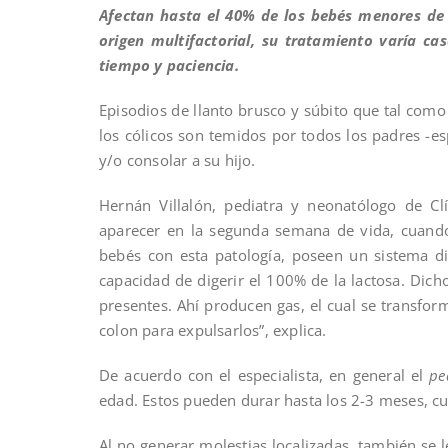
Afectan hasta el 40% de los bebés menores de
origen multifactorial, su tratamiento varía c
tiempo y paciencia.
Episodios de llanto brusco y súbito que tal como 
los cólicos son temidos por todos los padres -
y/o consolar a su hijo.
Hernán Villalón, pediatra y neonatólogo de Cl
aparecer en la segunda semana de vida, cuando
bebés con esta patología, poseen un sistema di
capacidad de digerir el 100% de la lactosa. Dich
presentes. Ahí producen gas, el cual se transfor
colon para expulsarlos”, explica.
De acuerdo con el especialista, en general el
p
edad. Estos pueden durar hasta los 2-3 meses, c
Al no generar molestias localizadas, también se 