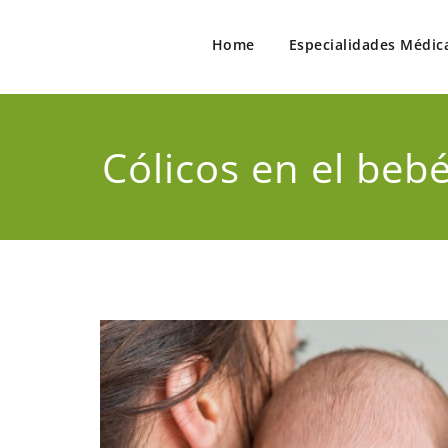
Home
Especialidades Médic
Salud a Tu Alcance
Encuentre a los Mejores Profesionales de la Salud
Cólicos en el beb