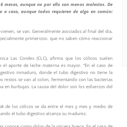
 6 meses, aunque no por ello son menos molestos. De
aso a caso, aunque todos requieren de algo en común:
vienen, se van. Generalmente asociados al final del día,
especialmente primerizos- que no saben cómo reaccionar
ínica Las Condes (CLC), afirma que los cólicos suelen
 el aporte de leche materna es mayor. “En el caso de
gestivo inmaduro, donde el tubo digestivo no tiene la
os restos se van al colon, fermentando con las bacterias
ma en burbujas. La causa del dolor son los esfuerzos del
eak
de los cólicos se da entre el mes y mes y medio de
uando el tubo digestivo alcanza su madurez.
les conoce como dolor de la víscera hueca. En el caso de