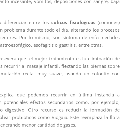
lanto incesante, vómitos, deposiciones con sangre, baja
a diferenciar entre los
cólicos fisiológicos
(comunes)
un problema durante todo el día, alterando los procesos
 menores. Por lo mismo, son síntoma de enfermedades
troesofágico, esofagitis o gastritis, entre otras.
o asevera que “el mejor tratamiento es la eliminación de
recurrir al masaje infantil, flectando las piernas sobre
imulación rectal muy suave, usando un cotonito con
 explica que podemos recurrir en última instancia a
n potenciales efectos secundarios como, por ejemplo,
ubo digestivo. Otro recurso es reducir la formación de
ear probióticos como Biogaia. Este reemplaza la flora
 generando menor cantidad de gases.