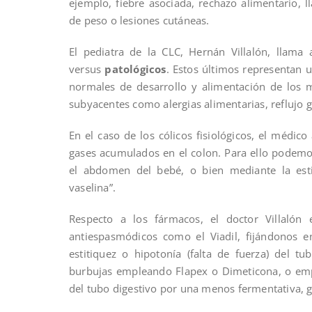
ejemplo, fiebre asociada, rechazo alimentario, l
de peso o lesiones cutáneas.
El pediatra de la CLC, Hernán Villalón, llama 
versus
patológicos
. Estos últimos representan 
normales de desarrollo y alimentación de los
subyacentes como alergias alimentarias, reflujo gas
En el caso de los cólicos fisiológicos, el médic
gases acumulados en el colon. Para ello podemos 
el abdomen del bebé, o bien mediante la est
vaselina”.
Respecto a los fármacos, el doctor Villalón
antiespasmódicos como el Viadil, fijándonos e
estitiquez o hipotonía (falta de fuerza) del t
burbujas empleando Flapex o Dimeticona, o empl
del tubo digestivo por una menos fermentativa,