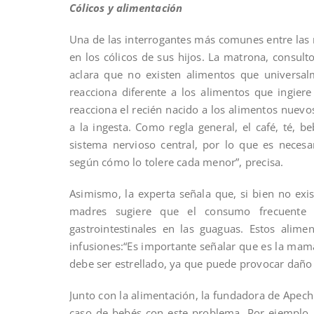
Cólicos y alimentación
Una de las interrogantes más comunes entre las
en los cólicos de sus hijos. La matrona, consul
aclara que no existen alimentos que universa
reacciona diferente a los alimentos que ingiere
reacciona el recién nacido a los alimentos nuevo
a la ingesta. Como regla general, el café, té, be
sistema nervioso central, por lo que es neces
según cómo lo tolere cada menor”, precisa.
Asimismo, la experta señala que, si bien no exist
madres sugiere que el consumo frecuente 
gastrointestinales en las guaguas. Estos alim
infusiones:“Es importante señalar que es la mamá
debe ser estrellado, ya que puede provocar daño a
Junto con la alimentación, la fundadora de Apech
caso de bebés con este problema. Por ejemplo