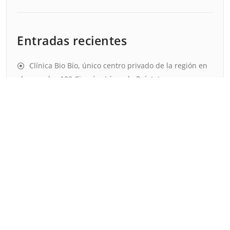
Entradas recientes
Clínica Bio Bío, único centro privado de la región en
alcanzar las 100 Cirugías Láser de Próstata
Vasectomía: el método anticonceptivo definitivo para
los hombres
Hablemos del Cáncer de Próstata
Los hombres deben ir una vez al año al Urólogo
Un paciente paraplégico puede volver a caminar