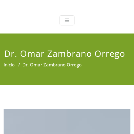
Salud a Tu Alc
Encuentre a los Mejores
Profesionales de la Salud en un
solo lugar
Dr. Omar Zambrano Orrego
Inicio
/
Dr. Omar Zambrano Orrego