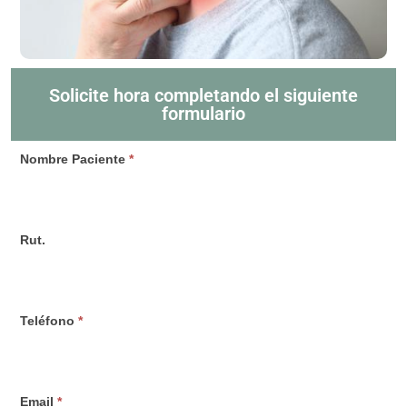
Solicite hora completando el siguiente
formulario
Solicitud
Nombre Paciente
*
Dr.
Zambrano
Rut.
Teléfono
*
Email
*