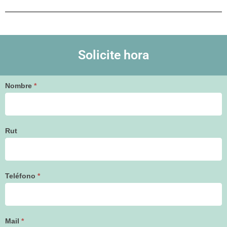
Solicite hora
Hora
Nombre
*
Medicina
General
Rut
Teléfono
*
Mail
*