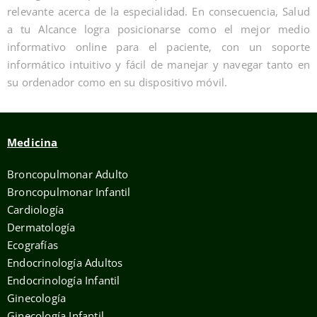
relevante acerca de la especialidad. En consecuencia, Salud
a tu Alcance logra posicionarse como el mejor medio
informativo online para el paciente, con un soporte
informático intuitivo y fácil de manejar y navegar tanto en
su ordenador como en su dispositivo móvil.
Medicina
Broncopulmonar Adulto
Broncopulmonar Infantil
Cardiología
Dermatología
Ecografías
Endocrinología Adultos
Endocrinología Infantil
Ginecología
Ginecología Infantil