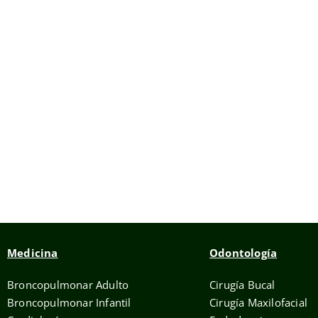
Medicina
Odontología
Broncopulmonar Adulto
Cirugía Bucal
Broncopulmonar Infantil
Cirugía Maxilofacial