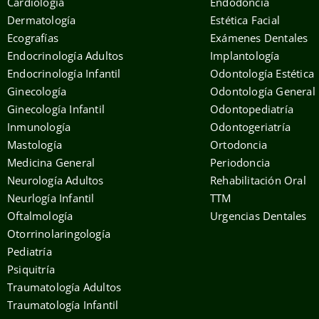
Cardiología
Endodoncia
Dermatología
Estética Facial
Ecografías
Exámenes Dentales
Endocrinología Adultos
Implantología
Endocrinología Infantil
Odontología Estética
Ginecología
Odontología General
Ginecología Infantil
Odontopediatría
Inmunología
Odontogeriatría
Mastología
Ortodoncia
Medicina General
Periodoncia
Neurología Adultos
Rehabilitación Oral
Neurlogía Infantil
TTM
Oftalmología
Urgencias Dentales
Otorrinolaringología
Pediatría
Psiquitría
Traumatología Adultos
Traumatología Infantil