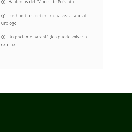
Hablemos del Cáncer de Próstata
Los hombres deben ir una vez al año al
Urólogo
Un paciente paraplégico puede volver a
caminar