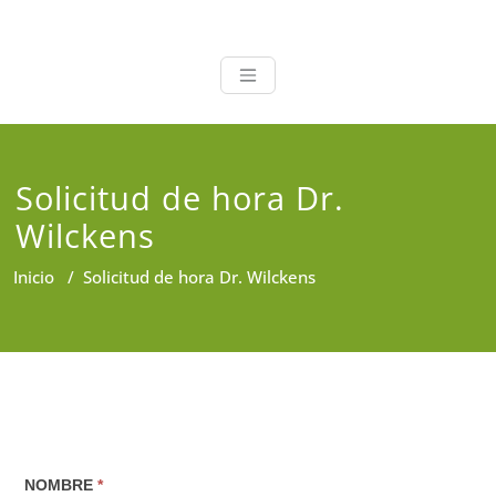
Salud a Tu Alc
Encuentre a los Mejores
Profesionales de la Salud en un
solo lugar
Solicitud de hora Dr.
Wilckens
Inicio
/
Solicitud de hora Dr. Wilckens
Solicitud
NOMBRE
*